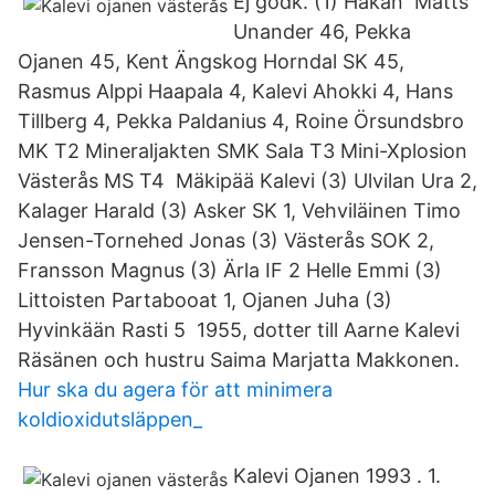
Ej godk. (1) Håkan Matts
Unander 46, Pekka
Ojanen 45, Kent Ängskog Horndal SK 45,
Rasmus Alppi Haapala 4, Kalevi Ahokki 4, Hans
Tillberg 4, Pekka Paldanius 4, Roine Örsundsbro
MK T2 Mineraljakten SMK Sala T3 Mini-Xplosion
Västerås MS T4 Mäkipää Kalevi (3) Ulvilan Ura 2,
Kalager Harald (3) Asker SK 1, Vehviläinen Timo
Jensen-Tornehed Jonas (3) Västerås SOK 2,
Fransson Magnus (3) Ärla IF 2 Helle Emmi (3)
Littoisten Partabooat 1, Ojanen Juha (3)
Hyvinkään Rasti 5 1955, dotter till Aarne Kalevi
Räsänen och hustru Saima Marjatta Makkonen.
Hur ska du agera för att minimera
koldioxidutsläppen_
Kalevi Ojanen 1993 . 1.