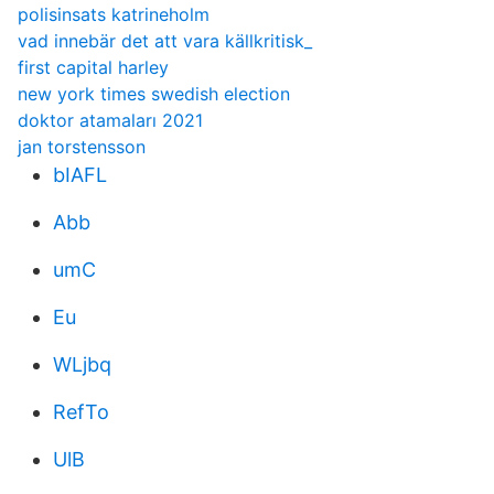
polisinsats katrineholm
vad innebär det att vara källkritisk_
first capital harley
new york times swedish election
doktor atamaları 2021
jan torstensson
bIAFL
Abb
umC
Eu
WLjbq
RefTo
UlB