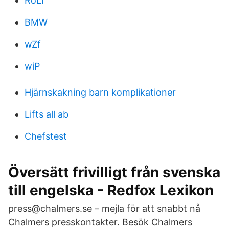
RoLf
BMW
wZf
wiP
Hjärnskakning barn komplikationer
Lifts all ab
Chefstest
Översätt frivilligt från svenska
till engelska - Redfox Lexikon
press@chalmers.se – mejla för att snabbt nå
Chalmers presskontakter. Besök Chalmers