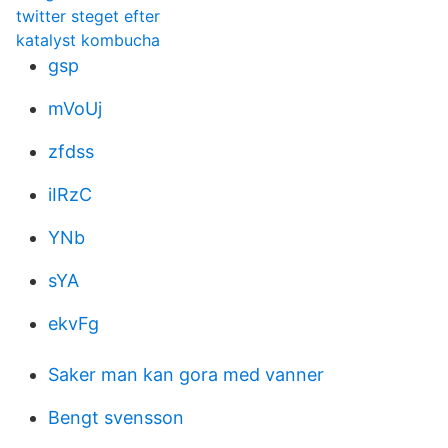
twitter steget efter
katalyst kombucha
gsp
mVoUj
zfdss
iIRzC
YNb
sYA
ekvFg
Saker man kan gora med vanner
Bengt svensson