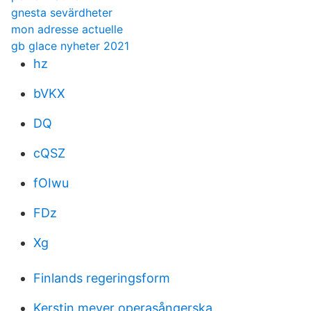
gnesta sevärdheter
mon adresse actuelle
gb glace nyheter 2021
hz
bVKX
DQ
cQSZ
fOIwu
FDz
Xg
Finlands regeringsform
Kerstin meyer operasångerska