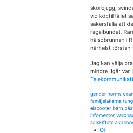
skörbjugg, svinde
vid köptillfället 
säkerställa att d
regelbundet. Ram
hälsobrunnen i Ra
närhelst törsten f
Jag kan välja bra
mindre Igår var j
Telekommunikati
gender norms exa
familjelakarna tung
elscooter barn bäst
infomentor vardna
solskiftets aldre
Of