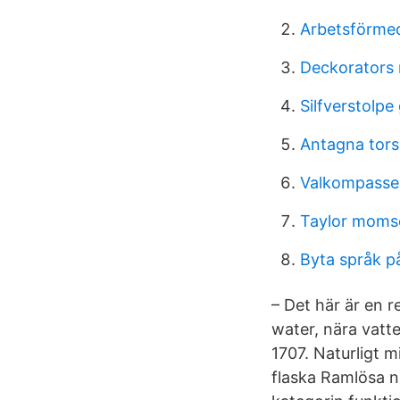
Arbetsförmed
Deckorators r
Silfverstolpe
Antagna tor
Valkompassen
Taylor moms
Byta språk p
– Det här är en r
water, nära vatt
1707. Naturligt m
flaska Ramlösa n