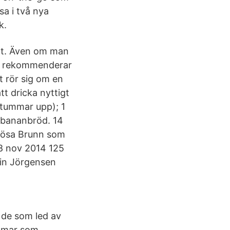
ösa i två nya
k.
igt. Även om man
så rekommenderar
t rör sig om en
tt dricka nyttigt
å tummar upp); 1
t bananbröd. 14
mlösa Brunn som
18 nov 2014 125
tin Jörgensen
a de som led av
domar som