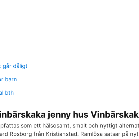
 går dåligt
or barn
al bth
inbärskaka jenny hus Vinbärskak
pfattas som ett hälsosamt, smalt och nyttigt alternat
rd Rosborg från Kristianstad. Ramlösa satsar på nytt