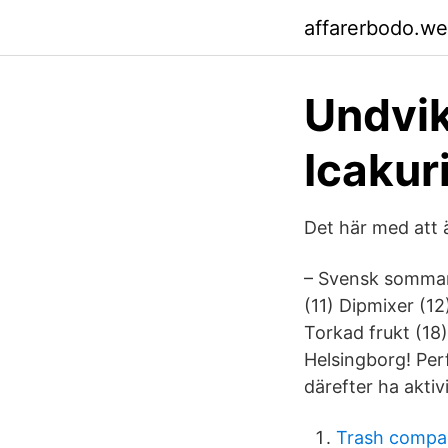
affarerbodo.w
Undvik
Icakur
Det här med att 
– Svensk sommar 
(11) Dipmixer (12
Torkad frukt (18
Helsingborg! Perf
därefter ha akti
Trash compa