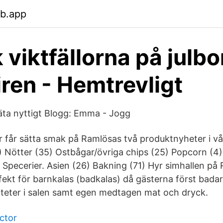
eb.app
 viktfällorna på julbo
iren - Hemtrevligt
äta nyttigt Blogg: Emma - Jogg
får sätta smak på Ramlösas två produktnyheter i vå
) Nötter (35) Ostbågar/övriga chips (25) Popcorn (4) 
) Specerier. Asien (26) Bakning (71) Hyr simhallen p
ekt för barnkalas (badkalas) då gästerna först badar 
viteter i salen samt egen medtagen mat och dryck.
ctor