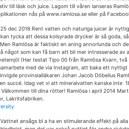
ativ till läsk och juice. Lagom till våren lanseras Raml
plikationen nås på www.ramlosa.se eller på Faceboo
25 dec 2018 Rent vatten och naturlga juicer är nytt
kan tycka att dessa kolsyrade drycker är så goda, 
et Men Ramlösa är faktiskt en aning annorlunda och de
å något som kan få barn att bli mer intresserade av a
 vetemjöl (Har testat Tipo 00 från Ramlösa Kvarn, tv
 samarbete med de via Instagram, att baka ett nyttig
 invigde provinsialläkaren Johan Jacob Döbelius Ra
en succé. Idag vet vi att mineralvatten kanske inte 
 Välkommen till dina rötter! Ramlösa i april 2014 Mar
r, Lakritsfabriken.
ersity
Vattnet ansågs bl a ha en stimulerande effekt på all
blodbrist, men det var också nyttigt för andra sjuk