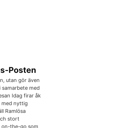
gs-Posten
en, utan gör även
 i samarbete med
esan Idag firar åk
e med nyttig
äll Ramlösa
och stort
t on-the-go som