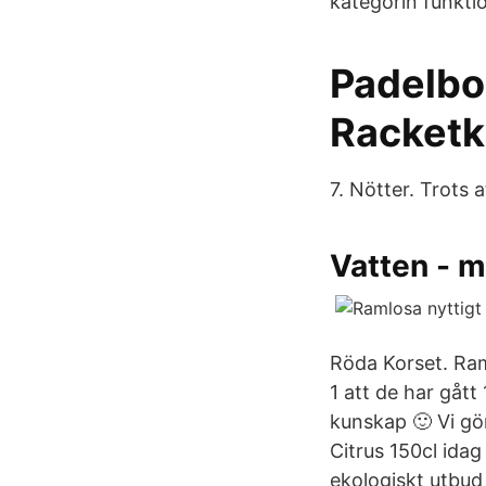
kategorin funktio
Padelbo
Racketk
7. Nötter. Trots a
Vatten - m
Röda Korset. Raml
1 att de har gåt
kunskap 🙂 Vi gör
Citrus 150cl idag
ekologiskt utbu