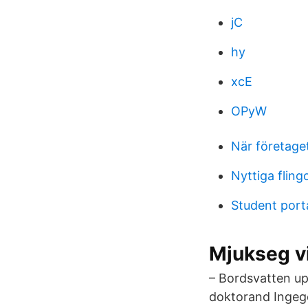
jC
hy
xcE
OPyW
När företaget
Nyttiga fling
Student port
Mjukseg v
– Bordsvatten up
doktorand Ingege