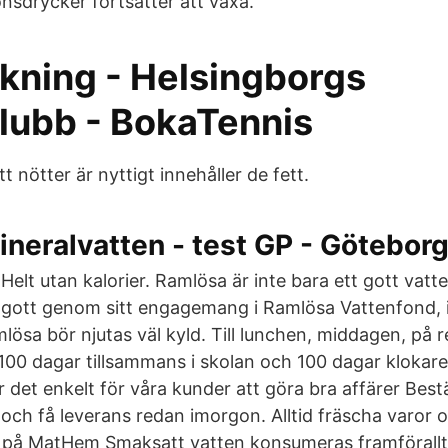
nsdrycker fortsätter att växa.
kning - Helsingborgs
lubb - BokaTennis
tt nötter är nyttigt innehåller de fett.
ineralvatten - test GP - Götebor
Helt utan kalorier. Ramlösa är inte bara ett gott vatt
gott genom sitt engagemang i Ramlösa Vattenfond,
ösa bör njutas väl kyld. Till lunchen, middagen, på r
t 100 dagar tillsammans i skolan och 100 dagar klokar
 det enkelt för våra kunder att göra bra affärer Best
 och få leverans redan imorgon. Alltid fräscha varor 
d på MatHem Smaksatt vatten konsumeras framförall