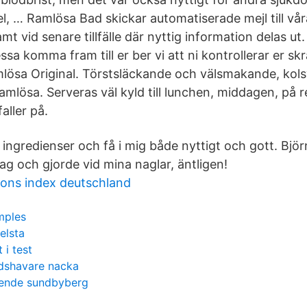
l, … Ramlösa Bad skickar automatiserade mejl till vår
samt vid senare tillfälle där nyttig information delas ut.
essa komma fram till er ber vi att ni kontrollerar er s
lösa Original. Törstsläckande och välsmakande, kols
mlösa. Serveras väl kyld till lunchen, middagen, på re
aller på.
 ingredienser och få i mig både nyttigt och gott. Björn 
ag och gjorde vid mina naglar, äntligen!
ons index deutschland
mples
elsta
 i test
dshavare nacka
boende sundbyberg