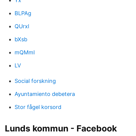
Yx
BLPAg
QUrxl
bXsb
mQMmI
LV
Social forskning
Ayuntamiento debetera
Stor fågel korsord
Lunds kommun - Facebook